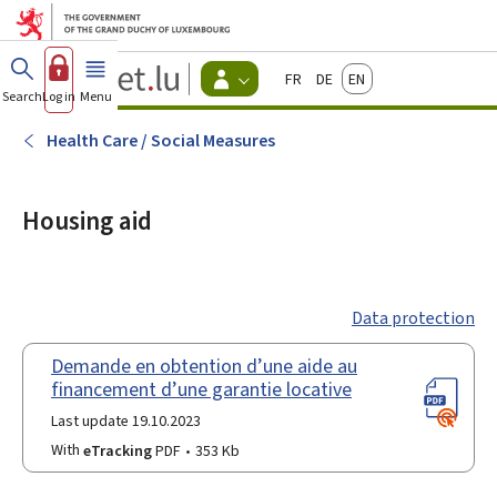
Go to main menu
Go to content
Guichet.lu
Français
Deutsch
English
Changer
Search
Log in
Menu
main
-
d'espace
Citizen
-
Health Care / Social Measures
Menu
citizens
actif
Housing aid
Data protection
Demande en obtention d’une aide au
financement d’une garantie locative
Last update 19.10.2023
With
eTracking
PDF
353 Kb