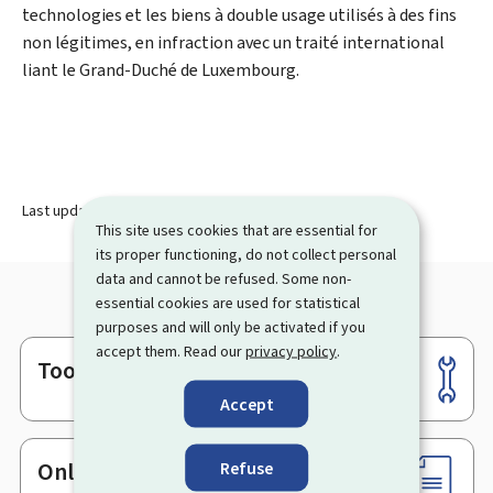
technologies et les biens à double usage utilisés à des fins
non légitimes, en infraction avec un traité international
liant le Grand-Duché de Luxembourg.
Last update
31.10.2023
This site uses cookies that are essential for
its proper functioning, do not collect personal
data and cannot be refused. Some non-
essential cookies are used for statistical
purposes and will only be activated if you
accept them. Read our
privacy policy
.
Tools
Footer
Accept
Online services & Forms
Refuse