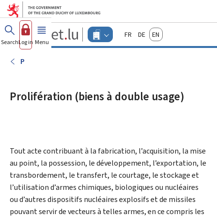
Go to main menu
Go to content
Guichet.lu
Français
Deutsch
English
Changer
Search
Log in
Menu
main
-
d'espace
Businesses
-
P
Menu
businesses
actif
Prolifération (biens à double usage)
Tout acte contribuant à la fabrication, l’acquisition, la mise
au point, la possession, le développement, l’exportation, le
transbordement, le transfert, le courtage, le stockage et
l’utilisation d’armes chimiques, biologiques ou nucléaires
ou d’autres dispositifs nucléaires explosifs et de missiles
pouvant servir de vecteurs à telles armes, en ce compris les